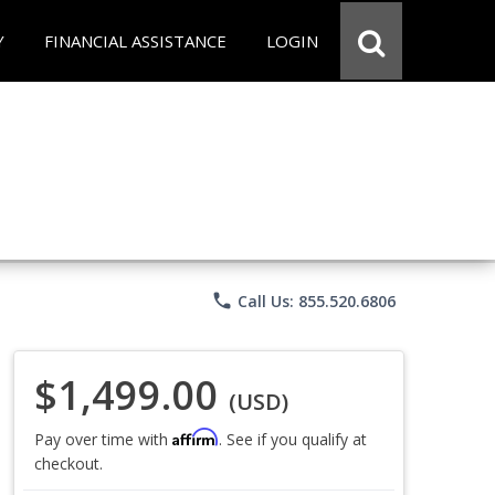
Y
FINANCIAL ASSISTANCE
LOGIN
phone
Call Us: 855.520.6806
$1,499.00
(USD)
Affirm
Pay over time with
. See if you qualify at
checkout.