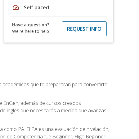
speed
Self paced
Have a question?
REQUEST INFO
We're here to help
os académicos que te prepararán para convertirte
 de EnGen, además de cursos creados
 de inglés que necesitarás a medida que avanzas
 como PA. El PA es una evaluación de nivelación,
ación de Competencia fue Beginner, High Beginner,