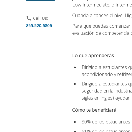
Low Intermediate, o Interme
Cuando alcances el nivel High
phone
Call Us:
855.520.6806
Para que puedas comenzar tu
evaluación de competencia de
Lo que aprenderás
Dirigido a estudiantes q
acondicionado y refrige
Dirigido a estudiantes 
seguridad en la industr
siglas en inglés) ayudan 
Cómo te beneficiará
80% de los estudiantes 
61% de los estudiantes