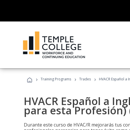
›
›
›
Training Programs
Trades
HVACR Español a In
HVACR Español a Ing
para esta Profesión)
Durante este curso de HVAC/R mejorarás tus cono