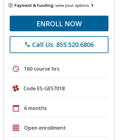
Payment & Funding:
view your options
ENROLL NOW
Call Us: 855.520.6806
phone
schedule
160 course hrs
Code ES-GES7018
calendar_today
6 months
grid_on
Open enrollment