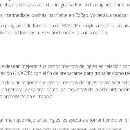
diate, comenzarás con tu programa EnGen trabajando primero e
 Intermediate, podrás inscribirte en Ed2go. Volverás a realizar 
 programa de formación de HVAC/R en inglés necesitarás alcan
ntro de los seis meses posteriores a la inscripción.
ue desean mejorar sus conocimientos de inglés en relación con l
ración (HVAC/R) con el fin de prepararse para trabajar como t
que desean mejorar sus conocimientos de inglés sobre seguridad
ia en general y explorar cómo los requisitos de la Administraci
a protegerte en el trabajo.
afirman que mejorar su inglés les ayuda a ahorrar tiempo en el 
 afirman que ha mejorado su comunicación con sus colegas