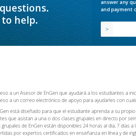
answer any qu
 questions.
and payment o
to help.
so a un Asesor de EnGen que ayudará a los estudiantes a inicia
eso a un correo electrónico de apoyo para ayudarles con cual
Gen está diseñado para que el estudiante aprenda a su propio 
ntes que asistan a una o dos clases grupales en directo por sem
es grupales de EnGen están disponibles 24 horas al día, 7 días a
tidas por expertos certificados en enseñanza en línea y de ing