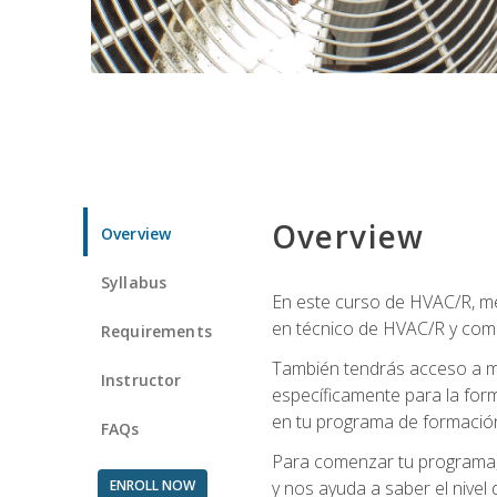
Overview
Overview
Syllabus
En este curso de HVAC/R, me
en técnico de HVAC/R y come
Requirements
También tendrás acceso a m
Instructor
específicamente para la for
en tu programa de formació
FAQs
Para comenzar tu programa, 
ENROLL NOW
y nos ayuda a saber el nivel