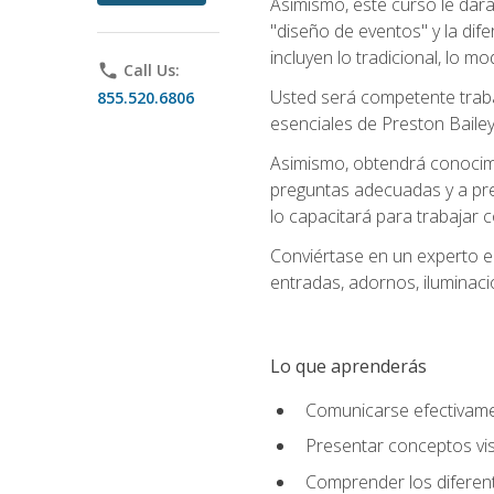
Asimismo, este curso le dará u
"diseño de eventos" y la dif
incluyen lo tradicional, lo m
phone
Call Us:
Usted será competente trabaj
855.520.6806
esenciales de Preston Bailey
Asimismo, obtendrá conocimie
preguntas adecuadas y a pre
lo capacitará para trabajar 
Conviértase en un experto e
entradas, adornos, iluminaci
Lo que aprenderás
Comunicarse efectivamen
Presentar conceptos vis
Comprender los diferent