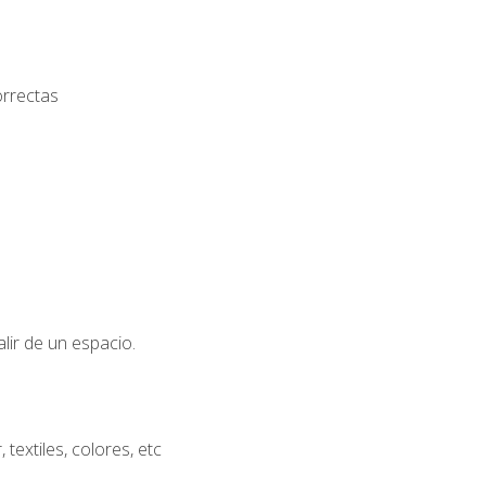
orrectas
lir de un espacio.
extiles, colores, etc