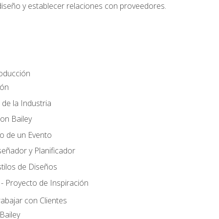
 diseño y establecer relaciones con proveedores.
roducción
ión
 de la Industria
ton Bailey
ño de un Evento
señador y Planificador
tilos de Diseños
- Proyecto de Inspiración
rabajar con Clientes
Bailey