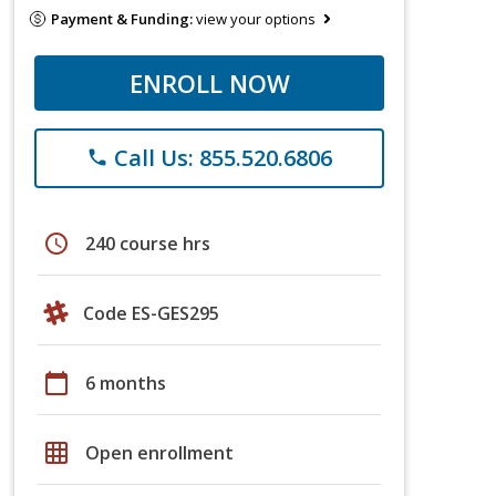
Payment & Funding:
view your options
ENROLL NOW
Call Us: 855.520.6806
phone
schedule
240 course hrs
Code ES-GES295
calendar_today
6 months
grid_on
Open enrollment