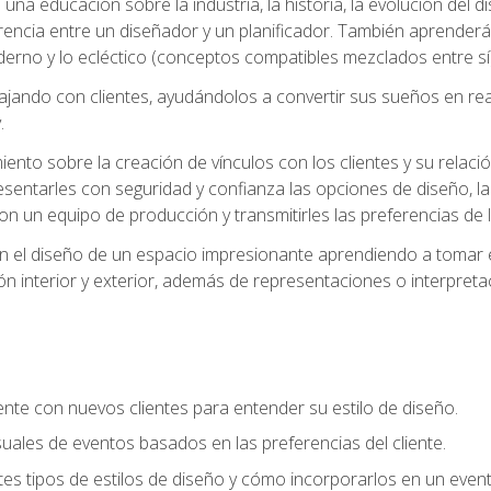
na educación sobre la industria, la historia, la evolución del dis
erencia entre un diseñador y un planificador. También aprender
oderno y lo ecléctico (conceptos compatibles mezclados entre sí)
ando con clientes, ayudándolos a convertir sus sueños en reali
.
nto sobre la creación de vínculos con los clientes y su relació
sentarles con seguridad y confianza las opciones de diseño, la
con un equipo de producción y transmitirles las preferencias de 
n el diseño de un espacio impresionante aprendiendo a tomar e
ón interior y exterior, además de representaciones o interpretac
te con nuevos clientes para entender su estilo de diseño.
uales de eventos basados en las preferencias del cliente.
es tipos de estilos de diseño y cómo incorporarlos en un even