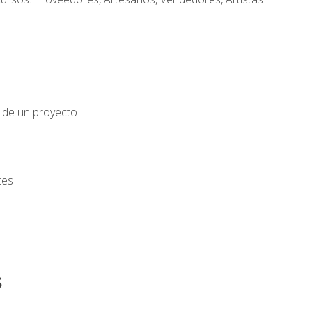
o de un proyecto
tes
s