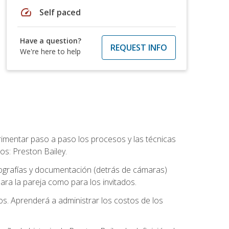
speed
Self paced
Have a question?
REQUEST INFO
We're here to help
rimentar paso a paso los procesos y las técnicas
os: Preston Bailey.
tografías y documentación (detrás de cámaras)
ra la pareja como para los invitados.
os. Aprenderá a administrar los costos de los