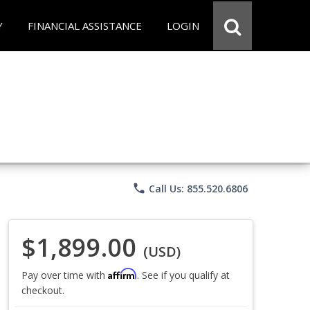
Y
FINANCIAL ASSISTANCE
LOGIN
phone
Call Us: 855.520.6806
$1,899.00
(USD)
Affirm
Pay over time with
. See if you qualify at
checkout.